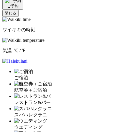
ご予約
閉じる
ワイキキの時刻
気温
℃ /
℉
ご宿泊
航空券＋ご宿泊
レストラン&バー
スパハレクラニ
ウエディング