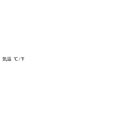
気温
℃ /
℉