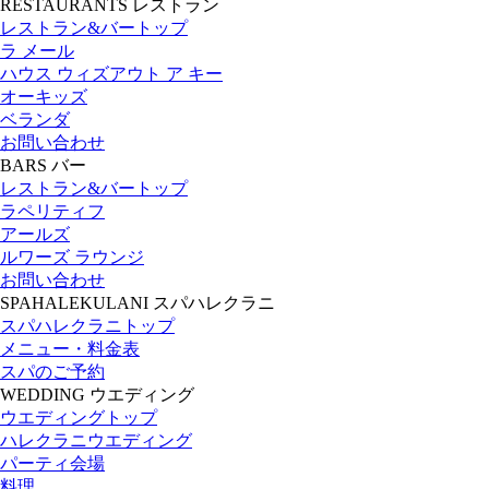
RESTAURANTS
レストラン
レストラン&バートップ
ラ メール
ハウス ウィズアウト ア キー
オーキッズ
ベランダ
お問い合わせ
BARS
バー
レストラン&バートップ
ラペリティフ
アールズ
ルワーズ ラウンジ
お問い合わせ
SPAHALEKULANI
スパハレクラニ
スパハレクラニトップ
メニュー・料金表
スパのご予約
WEDDING
ウエディング
ウエディングトップ
ハレクラニウエディング
パーティ会場
料理