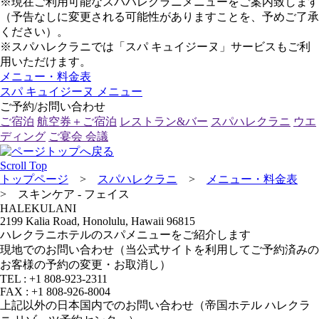
※現在ご利用可能なスパハレクラニメニューをご案内致します
（予告なしに変更される可能性がありますことを、予めご了承
ください）。
※スパハレクラニでは「スパ キュイジーヌ」サービスもご利
用いただけます。
メニュー・料金表
スパ キュイジーヌ メニュー
ご予約/お問い合わせ
ご宿泊
航空券＋ご宿泊
レストラン&バー
スパハレクラニ
ウエ
ディング
ご宴会 会議
Scroll Top
トップページ
>
スパハレクラニ
>
メニュー・料金表
>
スキンケア - フェイス
HALEKULANI
2199 Kalia Road, Honolulu, Hawaii 96815
ハレクラニホテルのスパメニューをご紹介します
現地でのお問い合わせ（当公式サイトを利用してご予約済みの
お客様の予約の変更・お取消し）
TEL : +1 808-923-2311
FAX : +1 808-926-8004
上記以外の日本国内でのお問い合わせ（帝国ホテル ハレクラ