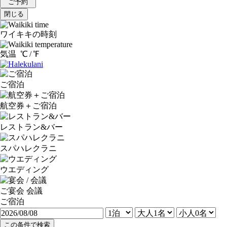
ご予約
閉じる
ワイキキの時刻
気温
℃ /
℉
ご宿泊
航空券＋ご宿泊
レストラン&バー
スパハレクラニ
ウエディング
ご宴会 会議
ご宿泊
この条件で検索