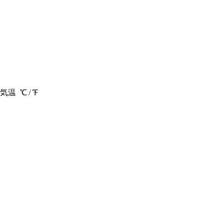
気温
℃ /
℉