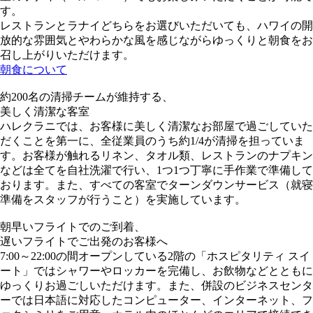
す。
レストランとラナイどちらをお選びいただいても、ハワイの開
放的な雰囲気とやわらかな風を感じながらゆっくりと朝食をお
召し上がりいただけます。
朝食について
約200名の清掃チームが維持する、
美しく清潔な客室
ハレクラニでは、お客様に美しく清潔なお部屋で過ごしていた
だくことを第一に、全従業員のうち約1/4が清掃を担っていま
す。お客様が触れるリネン、タオル類、レストランのナプキン
などは全てを自社洗濯で行い、1つ1つ丁寧に手作業で準備して
おります。また、すべての客室でターンダウンサービス（就寝
準備をスタッフが行うこと）を実施しています。
朝早いフライトでのご到着、
遅いフライトでご出発のお客様へ
7:00～22:00の間オープンしている2階の「ホスピタリティ スイ
ート」ではシャワーやロッカーを完備し、お飲物などとともに
ゆっくりお過ごしいただけます。また、併設のビジネスセンタ
ーでは日本語に対応したコンピューター、インターネット、フ