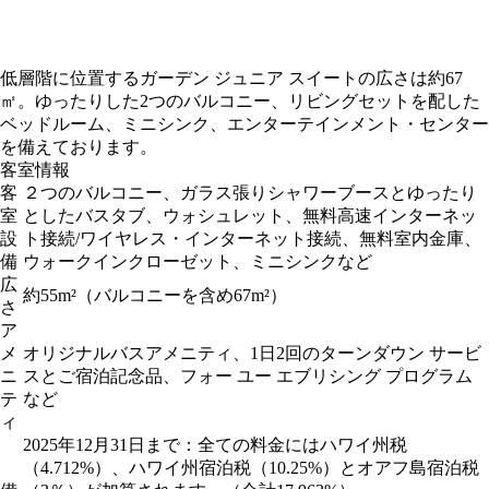
低層階に位置するガーデン ジュニア スイートの広さは約67
㎡。ゆったりした2つのバルコニー、リビングセットを配した
ベッドルーム、ミニシンク、エンターテインメント・センター
を備えております。
客室情報
客
２つのバルコニー、ガラス張りシャワーブースとゆったり
室
としたバスタブ、ウォシュレット、無料高速インターネッ
設
ト接続/ワイヤレス・インターネット接続、無料室内金庫、
備
ウォークインクローゼット、ミニシンクなど
広
約55m²（バルコニーを含め67m²）
さ
ア
メ
オリジナルバスアメニティ、1日2回のターンダウン サービ
ニ
スとご宿泊記念品、フォー ユー エブリシング プログラム
テ
など
ィ
2025年12月31日まで：全ての料金にはハワイ州税
（4.712%）、ハワイ州宿泊税（10.25%）とオアフ島宿泊税