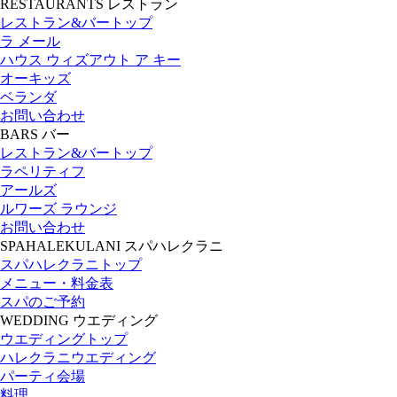
RESTAURANTS
レストラン
レストラン&バートップ
ラ メール
ハウス ウィズアウト ア キー
オーキッズ
ベランダ
お問い合わせ
BARS
バー
レストラン&バートップ
ラペリティフ
アールズ
ルワーズ ラウンジ
お問い合わせ
SPAHALEKULANI
スパハレクラニ
スパハレクラニトップ
メニュー・料金表
スパのご予約
WEDDING
ウエディング
ウエディングトップ
ハレクラニウエディング
パーティ会場
料理