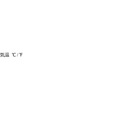
気温
℃ /
℉