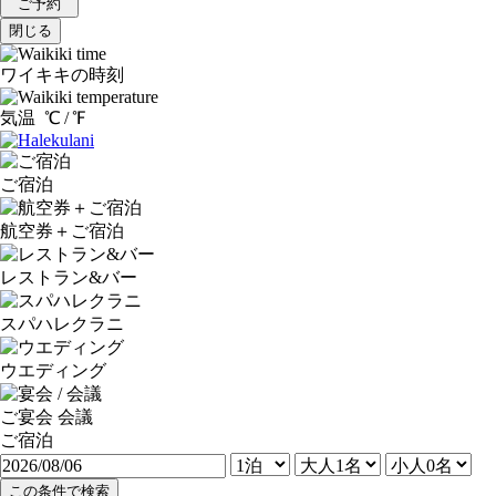
ご予約
閉じる
ワイキキの時刻
気温
℃ /
℉
ご宿泊
航空券＋ご宿泊
レストラン&バー
スパハレクラニ
ウエディング
ご宴会 会議
ご宿泊
この条件で検索