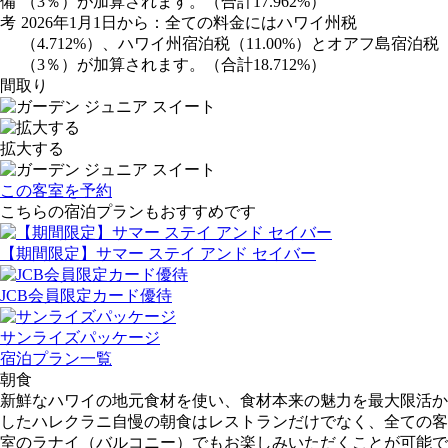
備
（3％）が加算されます。（合計17.962%）
考
2026年1月1日から：全ての料金にはハワイ州税
（4.712%）、ハワイ州宿泊税（11.00%）とオアフ島宿泊税
（3％）が加算されます。（合計18.712%）
間取り
拡大する
この客室を予約
こちらの宿泊プランもおすすめです
【期間限定】サマー ステイ アンド セイバー
JCB会員限定カード優待
サンライズパッケージ
宿泊プラン一覧
朝食
新鮮なハワイの地元食材を使い、食材本来の魅力を最大限活か
したハレクラニ自慢の朝食はレストランだけでなく、全ての客
室のラナイ（バルコニー）でもお楽しみいただくことが可能で